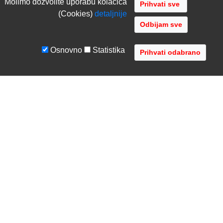
Molimo dozvolite uporabu kolacica
(Cookies)
detaljnije
Odbijam sve
Osnovno
Statistika
UVJETI I UPUTE
TVRTKA
Uvjeti poslovanja
O nama
Zaštita podataka
Kontaktirajte nas
Servis i jamstvo
Gdje se nalazimo
FAQ - česta pitanja
Distribucije
AVR d.o.o.
- Audio Video Rješenja
Radnička cesta 1a, 10000 Zagreb, Hrvatska