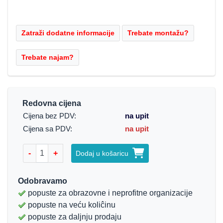
Redovna cijena
Cijena bez PDV:
na upit
Cijena sa PDV:
na upit
-
+
Dodaj u košaricu
Odobravamo
popuste za obrazovne i neprofitne organizacije
popuste na veću koliĉinu
popuste za daljnju prodaju