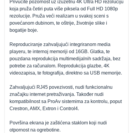
Privucite pozornost uz izuzetnu 4K Ultra HD rezoluciju
koja pruža četiri puta više piksela od Full HD 1080p
rezolucije. Pruža veći realizam u svakoj sceni s
povećanom dubinom, te oštrije, životnije slike i
bogatije boje.
Reproduciranje zahvaljujući integriranom media
playeru, te internoj memoriji od 16GB. Glatka, te
pouzdana reprodukcija multimedijalnih sadržaja, bez
potrebe za računalom. Reprodukcija glazbe, 4K
videozapisa, te fotografija, direktno sa USB memorije.
Zahvaljujući RJ45 povezivosti, nudi funkcionalnu
značajku internet pretraživanja. Također nudi
kompatibilnost sa ProAv sistemima za kontrolu, poput
Crestron, AMX, Extron i Control4.
Površina ekrana je zaštićena staklom koji nudi
otpornost na ogrebotine.