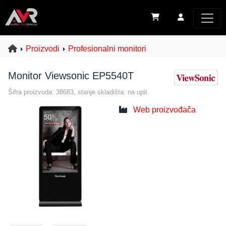
Proizvodi
Profesionalni monitori
Monitor Viewsonic EP5540T
Šifra proizvoda: 38683, stanje skladišta: na upit
Web proizvođača