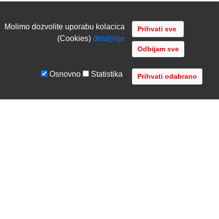
Molimo dozvolite uporabu kolacica
(Cookies)
detaljnije
Odbijam sve
Osnovno
Statistika
UVJETI I UPUTE
TVRTKA
Uvjeti poslovanja
O nama
Zaštita podataka
Kontaktirajte nas
Servis i jamstvo
Gdje se nalazimo
FAQ - česta pitanja
Distribucije