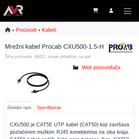
Proizvodi
Kabeli
Mrežni kabel Procab CXU500-1.5-H
Šifra proizvoda: 46912, stanje skladišta: na upit
Web proizvođača
Detaljni opis
Specifikacije
CXU500 je CAT5E UTP kabel (CAT50) koji završava
pozlaćenim muškim RJ45 konektorima na oba kraja.