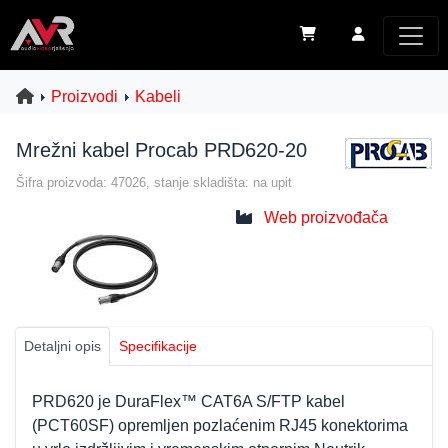
Proizvodi
Kabeli
Mrežni kabel Procab PRD620-20
Šifra proizvoda: 47026, stanje skladišta: na upit
Web proizvođača
Detaljni opis
Specifikacije
PRD620 je DuraFlex™ CAT6A S/FTP kabel
(PCT60SF) opremljen pozlaćenim RJ45 konektorima