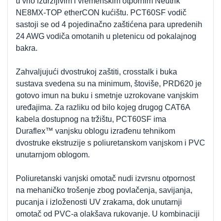
u vrlo izdržljivim i vremenskim otpornim Neutrik
NE8MX-TOP etherCON kućištu. PCT60SF vodič
sastoji se od 4 pojedinačno zaštićena para upredenih
24 AWG vodiča omotanih u pletenicu od pokalajnog
bakra.
Zahvaljujući dvostrukoj zaštiti, crosstalk i buka
sustava svedena su na minimum, štoviše, PRD620 je
gotovo imun na buku i smetnje uzrokovane vanjskim
uređajima. Za razliku od bilo kojeg drugog CAT6A
kabela dostupnog na tržištu, PCT60SF ima
Duraflex™ vanjsku oblogu izrađenu tehnikom
dvostruke ekstruzije s poliuretanskom vanjskom i PVC
unutarnjom oblogom.
Poliuretanski vanjski omotač nudi izvrsnu otpornost
na mehaničko trošenje zbog povlačenja, savijanja,
pucanja i izloženosti UV zrakama, dok unutarnji
omotač od PVC-a olakšava rukovanje. U kombinaciji