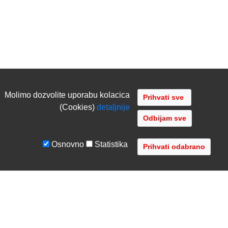
Molimo dozvolite uporabu kolacica
(Cookies)
detaljnije
Odbijam sve
Osnovno
Statistika
UVJETI I UPUTE
TVRTKA
Uvjeti poslovanja
O nama