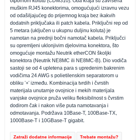
otpornom kolutu (CDM310). Oba kraja su završena
muškim RJ45 konektorima, omogućujući izravnu vezu
od odašiljajućeg do prijemnog kraja bez ikakvih
dodatnih priključaka ili patch kabela. Priključni rep od
5 metara (uključen u ukupnu duljinu koluta) je
namotan na prednji bočni namotač kabela. Priključci
su opremljeni uklonjivim djelovima konektora, što
omogućuje montažu Neutrik etherCON školjki
konektora (Neutrik NE8MC ili NE8MC-B). Dio vodiča
sastoji se od 4 upletena para s upredenim bakrenim
vodičima 24 AWG s polietilenskim separatorom u
obliku '+' između. Kombinacija tvrdih i čvrstih
materijala unutarnje ovojnice i mekih materijala
vanjske ovojnice pruža veliku fleksibilnost s čvrstim
dodirom čak i nakon više puta namotavanja i
odmotavanja. Podržava 10Base-T, 100Base-TX,
1000Base-T i 10GBase-T gigabit.