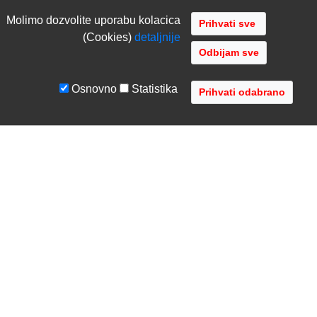
Molimo dozvolite uporabu kolacica
(Cookies)
detaljnije
Odbijam sve
Osnovno
Statistika
UVJETI I UPUTE
TVRTKA
Uvjeti poslovanja
O nama
Zaštita podataka
Kontaktirajte nas
Servis i jamstvo
Gdje se nalazimo
FAQ - česta pitanja
Distribucije
AVR d.o.o.
- Audio Video Rješenja