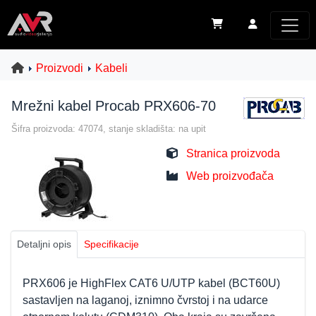
Proizvodi
Kabeli
Mrežni kabel Procab PRX606-70
Šifra proizvoda: 47074, stanje skladišta: na upit
Stranica proizvoda
Web proizvođača
Detaljni opis
Specifikacije
PRX606 je HighFlex CAT6 U/UTP kabel (BCT60U)
sastavljen na laganoj, iznimno čvrstoj i na udarce