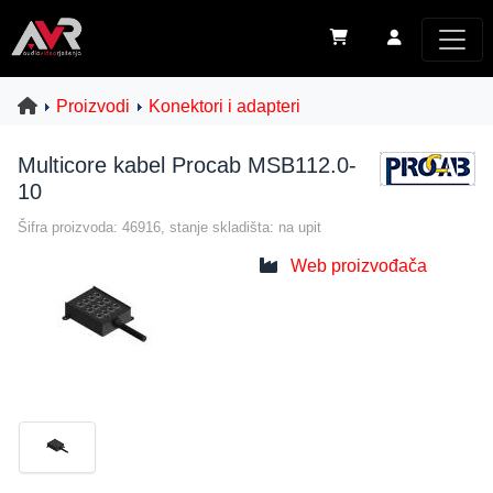
Proizvodi
Konektori i adapteri
Multicore kabel Procab MSB112.0-
10
Šifra proizvoda: 46916, stanje skladišta: na upit
Web proizvođača