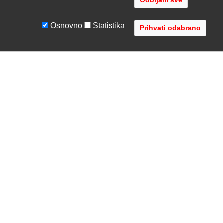
Odbijam sve
Osnovno
Statistika
UVJETI I UPUTE
TVRTKA
Uvjeti poslovanja
O nama
Zaštita podataka
Kontaktirajte nas
Servis i jamstvo
Gdje se nalazimo
FAQ - česta pitanja
Distribucije
AVR d.o.o.
- Audio Video Rješenja
Radnička cesta 1a, 10000 Zagreb, Hrvatska
Registar MBS: 080447919 / VAT: HR79612787745
Telefon: +385 1 3751 710 (8:30-16:30, pon-pet)
Copyright © 2002-2026