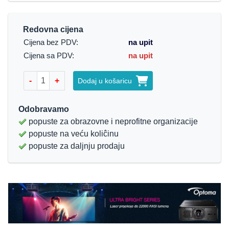
Redovna cijena
Cijena bez PDV:
na upit
Cijena sa PDV:
na upit
-
+
Dodaj u košaricu
Odobravamo
popuste za obrazovne i neprofitne organizacije
popuste na veću koliĉinu
popuste za daljnju prodaju