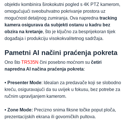
objektiv kombinira širokokutni pogled s 4K PTZ kamerom,
omogućujući sveobuhvatno pokrivanje prostora uz
mogućnost detaljnog zumiranja. Ova napredna
tracking
kamera osigurava da subjekti ostanu u kadru bez
obzira na kretanje
, što je ključno za besprijekoran tijek
događaja i produkciju visokokvalitetnog sadržaja.
Pametni AI načini praćenja pokreta
Ono što
TR535N
čini posebno moćnom su
četiri
napredna AI načina praćenja pokreta
:
• Presenter Mode
: Idealan za predavače koji se slobodno
kreću, osiguravajući da su uvijek u fokusu, bez potrebe za
ručnim upravljanjem kamerom.
• Zone Mode:
Precizno snima fiksne točke poput ploča,
prezentacijskih ekrana ili govorničkih pultova.