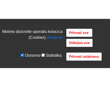
Molimo dozvolite uporabu kolacica
(Cookies)
detaljnije
Odbijam sve
Osnovno
Statistika
UVJETI I UPUTE
TVRTKA
Uvjeti poslovanja
O nama
Zaštita podataka
Kontaktirajte nas
Servis i jamstvo
Gdje se nalazimo
FAQ - česta pitanja
Distribucije