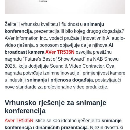
Želite li vrhunsku kvalitetu i fluidnost u
snimanju
konferencija
, prezentacija ili bilo kojeg drugog događaja?
AVer Information Inc., vodeći pružatelj inovativnih AI audio-
video rješenja, s ponosom objavljuje da je njihova
AI
broadcast kamera
AVer TR535N
osvojila prestižnu
nagradu "Future's Best of Show Award" na NAB Showu
2025., koju dodjeljuje Sound & Video Contractor. Ova
nagrada potvrđuje iznimne inovacije i primjenjivost kamere
u industriji
snimanja i prijenosa događaja
, postavljajući
nove standarde za profesionalne video produkcije.
Vrhunsko rješenje za snimanje
konferencija
AVer TR535N
ističe se kao idealno rješenje za
snimanje
konferencija i dinamičnih prezentacija
. Njezin dvostruki