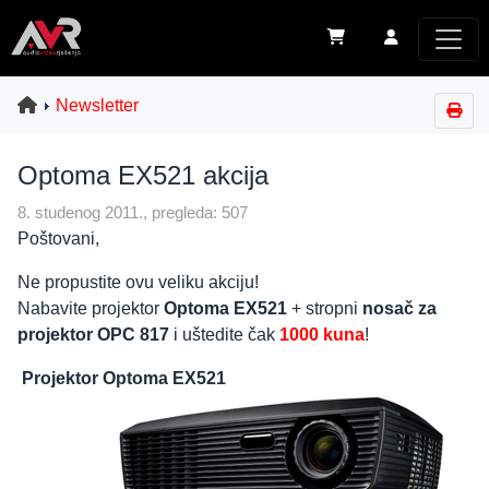
Newsletter
Optoma EX521 akcija
8. studenog 2011., pregleda: 507
Poštovani,
Ne propustite ovu veliku akciju!
Nabavite projektor
Optoma EX521
+ stropni
nosač za
projektor OPC 817
i uštedite čak
1000 kuna
!
Projektor Optoma EX521