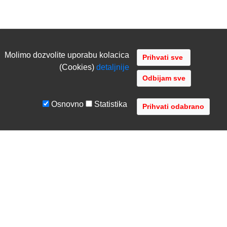
Molimo dozvolite uporabu kolacica
(Cookies)
detaljnije
Odbijam sve
Osnovno
Statistika
UVJETI I UPUTE
TVRTKA
Uvjeti poslovanja
O nama
Zaštita podataka
Kontaktirajte nas
Servis i jamstvo
Gdje se nalazimo
FAQ - česta pitanja
Distribucije