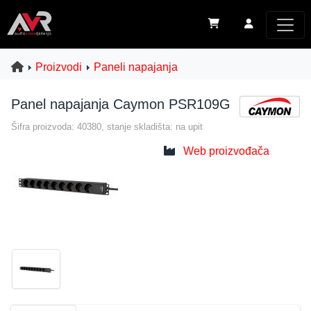
Proizvodi
Paneli napajanja
Panel napajanja Caymon PSR109G
Šifra proizvoda: 40380, stanje skladišta: na upit
Web proizvođača