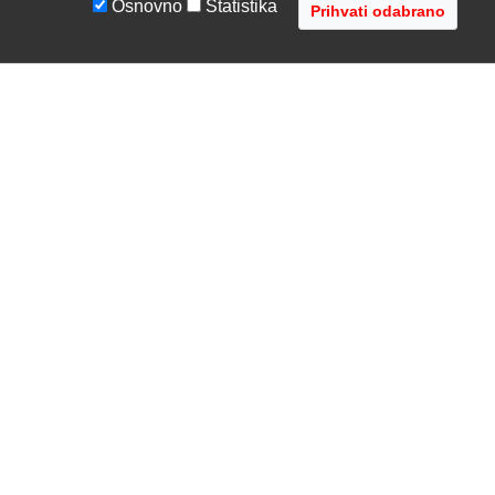
Osnovno
Statistika
UVJETI I UPUTE
TVRTKA
Uvjeti poslovanja
O nama
Zaštita podataka
Kontaktirajte nas
Servis i jamstvo
Gdje se nalazimo
FAQ - česta pitanja
Distribucije
AVR d.o.o.
- Audio Video Rješenja
Radnička cesta 1a, 10000 Zagreb, Hrvatska
Registar MBS: 080447919 / VAT: HR79612787745
Telefon: +385 1 3751 710 (8:30-16:30, pon-pet)
Copyright © 2002-2026