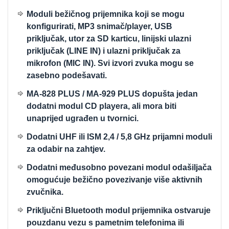
Moduli bežičnog prijemnika koji se mogu
konfigurirati, MP3 snimač/player, USB
priključak, utor za SD karticu, linijski ulazni
priključak (LINE IN) i ulazni priključak za
mikrofon (MIC IN). Svi izvori zvuka mogu se
zasebno podešavati.
MA-828 PLUS / MA-929 PLUS dopušta jedan
dodatni modul CD playera, ali mora biti
unaprijed ugrađen u tvornici.
Dodatni UHF ili ISM 2,4 / 5,8 GHz prijamni moduli
za odabir na zahtjev.
Dodatni međusobno povezani modul odašiljača
omogućuje bežično povezivanje više aktivnih
zvučnika.
Priključni Bluetooth modul prijemnika ostvaruje
pouzdanu vezu s pametnim telefonima ili