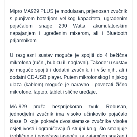
Mipro MA929 PLUS je modularan, prijenosan zvučnik
s punjivom baterijom velikog kapaciteta, ugrađenim
pojačalom snage 290 Watta, akumulatorskim
napajanjem i ugrađenim mixerom, ali i Bluetooth
prijamnikom.
U razglasni sustav moguće je spojiti do 4 bežična
mikrofona (ručni, bubicu ili naglavni). Također u sustav
je moguće spojiti i dodatni zvučnik, ili više njih, ali i
dodatni CD-USB player. Putem mikrofonskog linijskog
ulaza (kablom) moguće je naravno i povezati žično
mikrofone, laptop, tablet i slične uređaje.
MA-929 pruža besprijekoran zvuk. Robusan,
jednodjelni zvučnik ima visoko učinkovito pojačalo
klase D koje pokreće dvosistemske zvučnike visoke
osjetljivosti i ograničavajući strujni krug, što smanjuje
izobličenje i povećava jasnoću za zajamčen snažan i