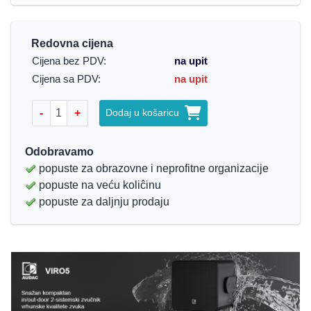
Redovna cijena
Cijena bez PDV:
na upit
Cijena sa PDV:
na upit
-
+
Dodaj u košaricu
Odobravamo
popuste za obrazovne i neprofitne organizacije
popuste na veću koliĉinu
popuste za daljnju prodaju