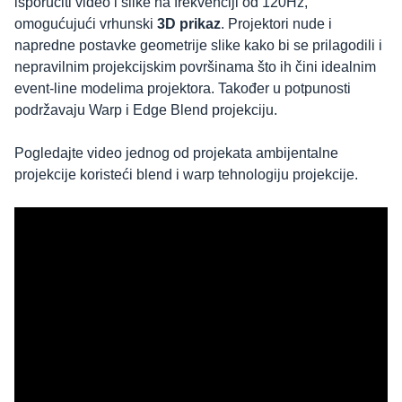
isporučiti video i slike na frekvenciji od 120Hz,
omogućujući vrhunski
3D prikaz
. Projektori nude i
napredne postavke geometrije slike kako bi se prilagodili i
nepravilnim projekcijskim površinama što ih čini idealnim
event-line modelima projektora. Također u potpunosti
podržavaju Warp i Edge Blend projekciju.
Pogledajte video jednog od projekata ambijentalne
projekcije koristeći blend i warp tehnologiju projekcije.