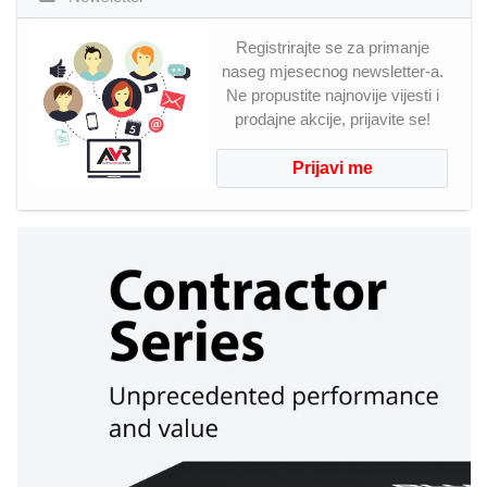
Registrirajte se za primanje
naseg mjesecnog newsletter-a.
Ne propustite najnovije vijesti i
prodajne akcije, prijavite se!
Prijavi me