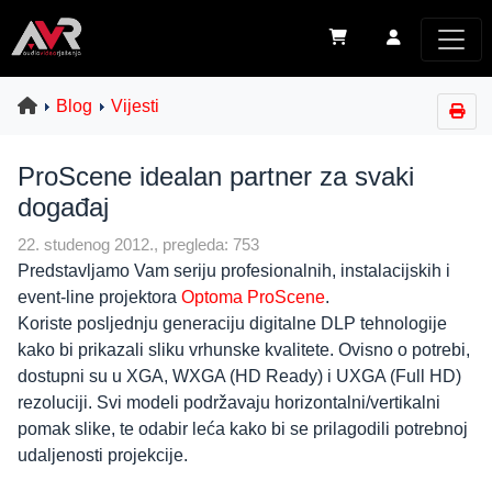
Blog
Vijesti
ProScene idealan partner za svaki
događaj
22. studenog 2012., pregleda: 753
Predstavljamo Vam seriju profesionalnih, instalacijskih i
event-line projektora
Optoma ProScene
.
Koriste posljednju generaciju digitalne DLP tehnologije
kako bi prikazali sliku vrhunske kvalitete. Ovisno o potrebi,
dostupni su u XGA, WXGA (HD Ready) i UXGA (Full HD)
rezoluciji. Svi modeli podržavaju horizontalni/vertikalni
pomak slike, te odabir leća kako bi se prilagodili potrebnoj
udaljenosti projekcije.