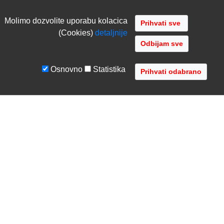
Molimo dozvolite uporabu kolacica
(Cookies)
detaljnije
Odbijam sve
Osnovno
Statistika
UVJETI I UPUTE
TVRTKA
Uvjeti poslovanja
O nama
Zaštita podataka
Kontaktirajte nas
Servis i jamstvo
Gdje se nalazimo
FAQ - česta pitanja
Distribucije
AVR d.o.o.
- Audio Video Rješenja