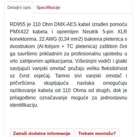
Detaljni opis
Specifikacije
RD955 je 110 Ohm DMX-AES kabel izrađen pomoću
PMX422 kabela i opremljen Neutrik 5-pin XLR
konektorima. 22 AWG (0,34 mm2) bakrena pletenica s
dvostrukom (Al-folijom + TC pletenica) zaštitom čini
ga savršeno prikladnim za profesionalnu upotrebu u
vrlo zahtjevnim aplikacijama. Višeslojni vodiči i glatki
savijajući vanjski omotač pružaju veliku fleksibilnost
uz čvrst osjećaj. Tamno sivi vanjski omotač i
pričvršćena skupljajuća navlaka omogućuju
razlikovanje kabela od 110 Ohma od drugih, dok je
prilagođeno označavanje moguće za jednostavnu
identifikaciju.