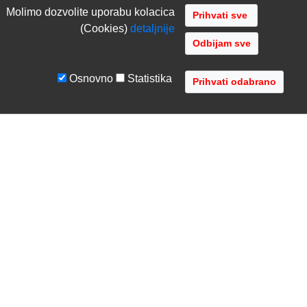
Molimo dozvolite uporabu kolacica
(Cookies)
detaljnije
Odbijam sve
Osnovno
Statistika
UVJETI I UPUTE
TVRTKA
Uvjeti poslovanja
O nama
Zaštita podataka
Kontaktirajte nas
Servis i jamstvo
Gdje se nalazimo
FAQ - česta pitanja
Distribucije
AVR d.o.o.
- Audio Video Rješenja
Radnička cesta 1a, 10000 Zagreb, Hrvatska