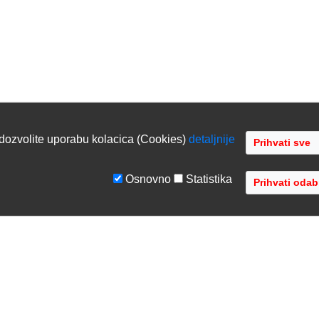
dozvolite uporabu kolacica (Cookies)
detaljnije
Osnovno
Statistika
GE
TVRTKA
tiranje sustava
O nama
ka podrška
Kontaktirajte nas