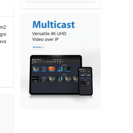
mm2
gni
ava