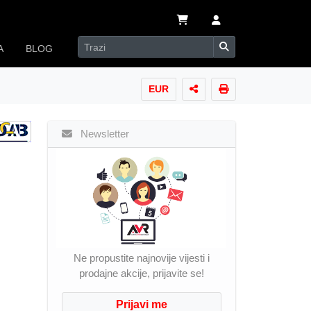
A
BLOG
EUR
Newsletter
Ne propustite najnovije vijesti i
prodajne akcije, prijavite se!
Prijavi me