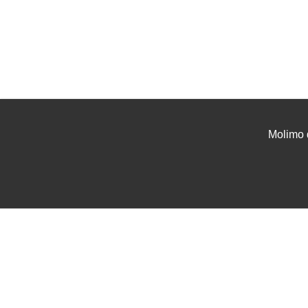
Molimo 
UVJETI I UPUTE
USLU
Uvjeti poslovanja
Projek
Zaštita podataka
Tehnič