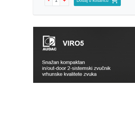
-
+
Dodaj u košaricu