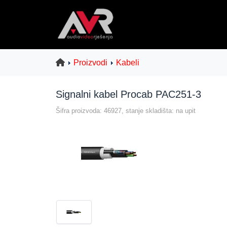
Proizvodi
Kabeli
Signalni kabel Procab PAC251-3
Šifra proizvoda: 46927, stanje skladišta: na upit