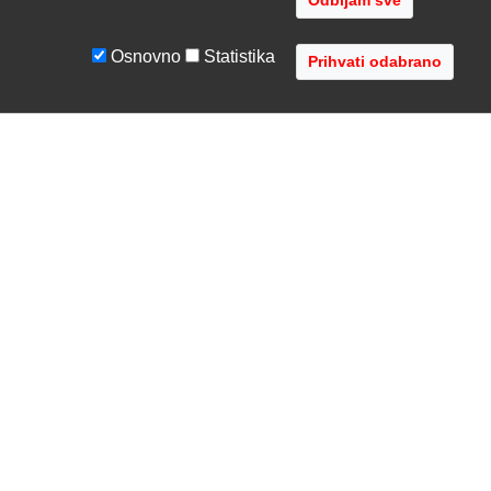
Odbijam sve
Osnovno
Statistika
UVJETI I UPUTE
TVRTKA
Uvjeti poslovanja
O nama
Zaštita podataka
Kontaktirajte nas
Servis i jamstvo
Gdje se nalazimo
FAQ - česta pitanja
Distribucije
AVR d.o.o.
- Audio Video Rješenja
Radnička cesta 1a, 10000 Zagreb, Hrvatska
Registar MBS: 080447919 / VAT: HR79612787745
Telefon: +385 1 3751 710 (8:30-16:30, pon-pet)
Copyright © 2002-2026