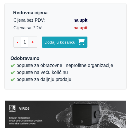
Redovna cijena
Cijena bez PDV:
na upit
Cijena sa PDV:
na upit
-
+
Dodaj u košaricu
Odobravamo
popuste za obrazovne i neprofitne organizacije
popuste na veću koliĉinu
popuste za daljnju prodaju