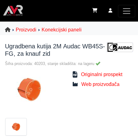
Proizvodi
Konekcijski paneli
Ugradbena kutija 2M Audac WB45S-
FG, za knauf zid
Šifra proizvoda: 40203, stanje skladišta: na lageru
Originalni prospekt
Web proizvođača