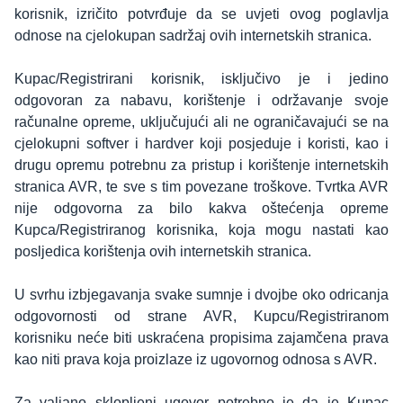
korisnik, izričito potvrđuje da se uvjeti ovog poglavlja
odnose na cjelokupan sadržaj ovih internetskih stranica.
Kupac/Registrirani korisnik, isključivo je i jedino
odgovoran za nabavu, korištenje i održavanje svoje
računalne opreme, uključujući ali ne ograničavajući se na
cjelokupni softver i hardver koji posjeduje i koristi, kao i
drugu opremu potrebnu za pristup i korištenje internetskih
stranica AVR, te sve s tim povezane troškove. Tvrtka AVR
nije odgovorna za bilo kakva oštećenja opreme
Kupca/Registriranog korisnika, koja mogu nastati kao
posljedica korištenja ovih internetskih stranica.
U svrhu izbjegavanja svake sumnje i dvojbe oko odricanja
odgovornosti od strane AVR, Kupcu/Registriranom
korisniku neće biti uskraćena propisima zajamčena prava
kao niti prava koja proizlaze iz ugovornog odnosa s AVR.
Za valjano sklopljeni ugovor potrebno je da je Kupac