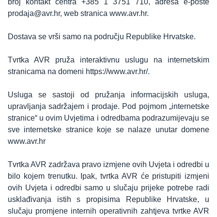
broj kontakt centra +385 1 3751 710, adresa e-pošte
prodaja@avr.hr, web stranica www.avr.hr.
Dostava se vrši samo na području Republike Hrvatske.
Tvrtka AVR pruža interaktivnu uslugu na internetskim
stranicama na domeni https://www.avr.hr/.
Usluga se sastoji od pružanja informacijskih usluga,
upravljanja sadržajem i prodaje. Pod pojmom „internetske
stranice“ u ovim Uvjetima i odredbama podrazumijevaju se
sve internetske stranice koje se nalaze unutar domene
www.avr.hr
Tvrtka AVR zadržava pravo izmjene ovih Uvjeta i odredbi u
bilo kojem trenutku. Ipak, tvrtka AVR će pristupiti izmjeni
ovih Uvjeta i odredbi samo u slučaju prijeke potrebe radi
usklađivanja istih s propisima Republike Hrvatske, u
slučaju promjene internih operativnih zahtjeva tvrtke AVR