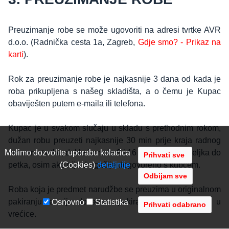
Preuzimanje robe se može ugovoriti na adresi tvrtke AVR
d.o.o. (Radnička cesta 1a, Zagreb,
Gdje smo? - Prikaz na
karti
).
Rok za preuzimanje robe je najkasnije 3 dana od kada je
roba prikupljena s našeg skladišta, a o čemu je Kupac
obaviješten putem e-maila ili telefona.
Kupac je u svakom slučaju u skladu s prethodnim rokom,
dužan robu preuzeti najkasnije 30 min prije kraja radnog
Molimo dozvolite uporabu kolacica
vremena tvrtke, dakle između 9 i 16 sati, od ponedjeljka do
(Cookies)
detaljnije
petka, osim ako nije drugačije dogovoreno s kupcem.
Odbijam sve
Roba koja je predmet narudžbe se preuzima u originalnom
pakiranju te nije dodatno upakirana niti spremljena u
Osnovno
Statistika
vrećice.