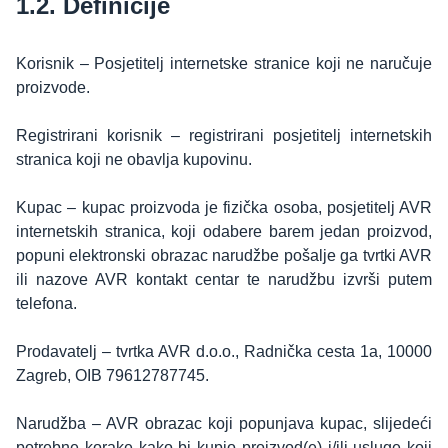
1.2. Definicije
Korisnik – Posjetitelj internetske stranice koji ne naručuje
proizvode.
Registrirani korisnik – registrirani posjetitelj internetskih
stranica koji ne obavlja kupovinu.
Kupac – kupac proizvoda je fizička osoba, posjetitelj AVR
internetskih stranica, koji odabere barem jedan proizvod,
popuni elektronski obrazac narudžbe pošalje ga tvrtki AVR
ili nazove AVR kontakt centar te narudžbu izvrši putem
telefona.
Prodavatelj – tvrtka AVR d.o.o., Radnička cesta 1a, 10000
Zagreb, OIB 79612787745.
Narudžba – AVR obrazac koji popunjava kupac, slijedeći
potrebne korake kako bi kupio proizvod(e) i/ili usluge koji