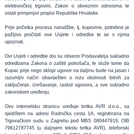
elektroničkoj trgovini, Zakon o obveznim odnosima te
ostali primjenjivi propisi Republike Hrvatske.
Prije početka procesa narudžbe, tj. kupovine, potrebno je
pažljivo pročitati ove Uvjete i odredbe te se s njima
upoznati.
Ovi Uvjeti i odredbe dio su obveze Prodavatelja sukladno
odredbama Zakona o zaštiti potrošača, te služe tome da
Kupac prije nego sklopi ugovor na daljinu bude na jasan i
razumljiv način obaviješten o nizu okolnosti bitnih za
zaključenje, izvršavanje, raskid ugovora, a sve sukladno
zakonskom uređenju.
Ovu internetsku stranicu uređuje tvrtka AVR d.o.o., sa
sjedištem na adresi Radnička cesta 1A, registrirana na
Trgovačkom sudu u Zagrebu pod MBS 080447919, OIB
79612787745 (u daljnjem tekstu tvrtka AVR), telefonski