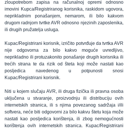
zloupotrebom zapisa na računalnoj opremi odnosno
imovini Kupca/Registriranog korisnika, raskidom ugovora,
neprikladnim ponašanjem, nemarom, ili bilo kakvom
drugom radnjom tvrtke AVR odnosno njezinih zaposlenika,
ili drugih pružatelja usluga.
Kupac/Registrirani korisnik, izričito potvrđuje da tvrtka AVR
nije odgovorna za bilo kakvo moguće uvredljivo,
neprikladno ili protuzakonito ponašanje drugih korisnika ili
trećih strana te da rizik od šteta koji može nastati kao
posljedica navedenog u potpunosti snosi
Kupac/Registrirani korisnik.
Niti u kojem slučaju AVR, ili druga fizička ili pravna osoba
uključena u stvaranje, proizvodnju ili distribuciju ovih
internetskih stranica, ili s njima povezanog sadržaja i/ili
softvera, neće biti odgovorni za bilo kakvu štetu koja može
nastati kao posljedica korištenja, ili zbog nemogućnosti
korištenja ovih internetskih stranica. Kupac/Registrirani