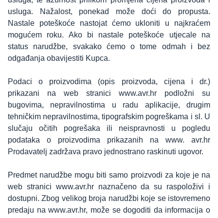
usluga. Nažalost, ponekad može doći do propusta.
Nastale poteškoće nastojat ćemo ukloniti u najkraćem
mogućem roku. Ako bi nastale poteškoće utjecale na
status narudžbe, svakako ćemo o tome odmah i bez
odgađanja obavijestiti Kupca.
Podaci o proizvodima (opis proizvoda, cijena i dr.)
prikazani na web stranici www.avr.hr podložni su
bugovima, nepravilnostima u radu aplikacije, drugim
tehničkim nepravilnostima, tipografskim pogreškama i sl. U
slučaju očitih pogrešaka ili neispravnosti u pogledu
podataka o proizvodima prikazanih na www. avr.hr
Prodavatelj zadržava pravo jednostrano raskinuti ugovor.
Predmet narudžbe mogu biti samo proizvodi za koje je na
web stranici www.avr.hr naznačeno da su raspoloživi i
dostupni. Zbog velikog broja narudžbi koje se istovremeno
predaju na www.avr.hr, može se dogoditi da informacija o