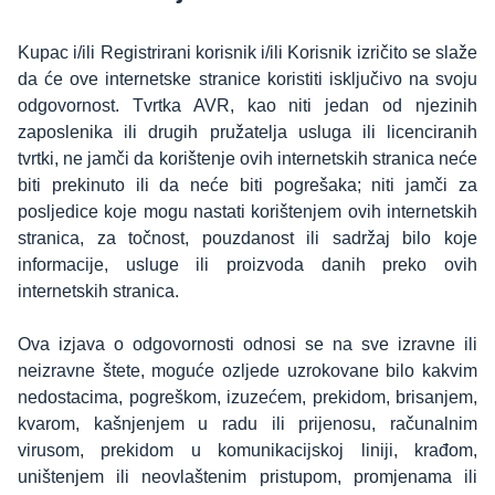
Kupac i/ili Registrirani korisnik i/ili Korisnik izričito se slaže
da će ove internetske stranice koristiti isključivo na svoju
odgovornost. Tvrtka AVR, kao niti jedan od njezinih
zaposlenika ili drugih pružatelja usluga ili licenciranih
tvrtki, ne jamči da korištenje ovih internetskih stranica neće
biti prekinuto ili da neće biti pogrešaka; niti jamči za
posljedice koje mogu nastati korištenjem ovih internetskih
stranica, za točnost, pouzdanost ili sadržaj bilo koje
informacije, usluge ili proizvoda danih preko ovih
internetskih stranica.
Ova izjava o odgovornosti odnosi se na sve izravne ili
neizravne štete, moguće ozljede uzrokovane bilo kakvim
nedostacima, pogreškom, izuzećem, prekidom, brisanjem,
kvarom, kašnjenjem u radu ili prijenosu, računalnim
virusom, prekidom u komunikacijskoj liniji, krađom,
uništenjem ili neovlaštenim pristupom, promjenama ili