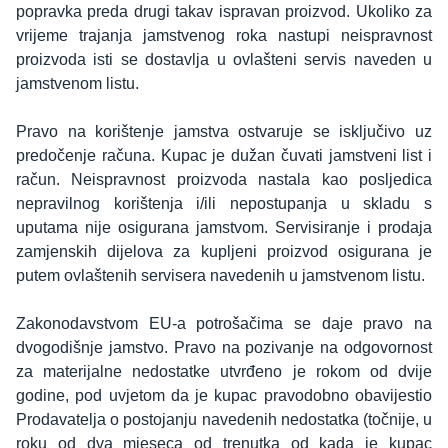
popravka preda drugi takav ispravan proizvod. Ukoliko za
vrijeme trajanja jamstvenog roka nastupi neispravnost
proizvoda isti se dostavlja u ovlašteni servis naveden u
jamstvenom listu.
Pravo na korištenje jamstva ostvaruje se isključivo uz
predočenje računa. Kupac je dužan čuvati jamstveni list i
račun. Neispravnost proizvoda nastala kao posljedica
nepravilnog korištenja i/ili nepostupanja u skladu s
uputama nije osigurana jamstvom. Servisiranje i prodaja
zamjenskih dijelova za kupljeni proizvod osigurana je
putem ovlaštenih servisera navedenih u jamstvenom listu.
Zakonodavstvom EU-a potrošačima se daje pravo na
dvogodišnje jamstvo. Pravo na pozivanje na odgovornost
za materijalne nedostatke utvrđeno je rokom od dvije
godine, pod uvjetom da je kupac pravodobno obavijestio
Prodavatelja o postojanju navedenih nedostatka (točnije, u
roku od dva mjeseca od trenutka od kada je kupac