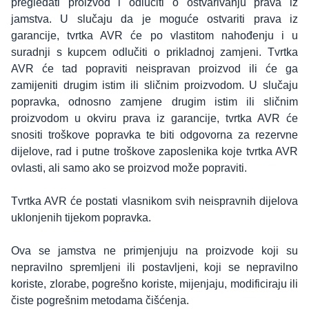
pregledati proizvod i odlučiti o ostvarivanju prava iz
jamstva. U slučaju da je moguće ostvariti prava iz
garancije, tvrtka AVR će po vlastitom nahođenju i u
suradnji s kupcem odlučiti o prikladnoj zamjeni. Tvrtka
AVR će tad popraviti neispravan proizvod ili će ga
zamijeniti drugim istim ili sličnim proizvodom. U slučaju
popravka, odnosno zamjene drugim istim ili sličnim
proizvodom u okviru prava iz garancije, tvrtka AVR će
snositi troškove popravka te biti odgovorna za rezervne
dijelove, rad i putne troškove zaposlenika koje tvrtka AVR
ovlasti, ali samo ako se proizvod može popraviti.
Tvrtka AVR će postati vlasnikom svih neispravnih dijelova
uklonjenih tijekom popravka.
Ova se jamstva ne primjenjuju na proizvode koji su
nepravilno spremljeni ili postavljeni, koji se nepravilno
koriste, zlorabe, pogrešno koriste, mijenjaju, modificiraju ili
čiste pogrešnim metodama čišćenja.