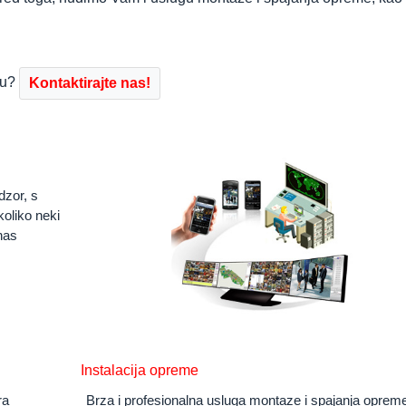
ru?
Kontaktirajte nas!
zor, s
koliko neki
nas
Instalacija opreme
ra
Brza i profesionalna usluga montaze i spajanja oprem