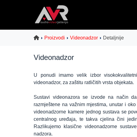
Proizvodi
Videonadzor
Detaljnije
Videonadzor
U ponudi imamo velik izbor visokokvalitet
videonadzor, za zaštitu ratličitih vrsta objekata.
Sustavi videonazora se izvode na način d
razmještene na važnim mjestima, unutar i oko 
videonadzorne kamere jednog sustava se pove
centralnog uređaja, te takva cjelina čini jed
Razlikujemo klasične videonadzorne sustav
nadzora.