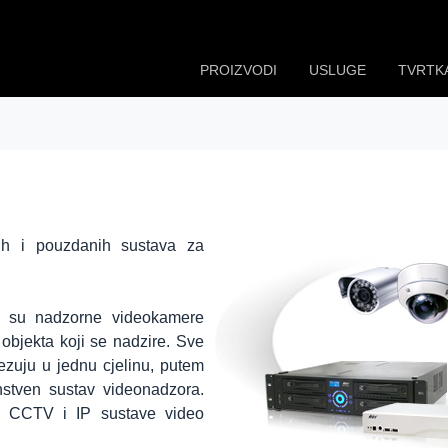
PROIZVODI
USLUGE
TVRTK
nih i pouzdanih sustava za
a su nadzorne videokamere
objekta koji se nadzire. Sve
zuju u jednu cjelinu, putem
instven sustav videonadzora.
e CCTV i IP sustave video