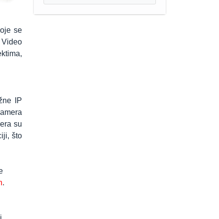
oje se
l Video
ektima,
žne IP
kamera
mera su
ji, što
e
n
.
i