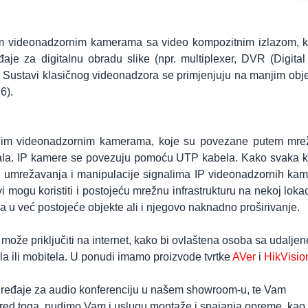
im videonadzornim kamerama sa video kompozitnim izlazom, k
je za digitalnu obradu slike (npr. multiplexer, DVR (Digita
r. Sustavi klasičnog videonadzora se primjenjuju na manjim obj
6).
alnim videonadzornim kamerama, koje su povezane putem mre
nala. IP kamere se povezuju pomoću UTP kabela. Kako svaka 
i umrežavanja i manipulacije signalima IP videonadzornih ka
 mogu koristiti i postojeću mrežnu infrastrukturu na nekoj lokaci
 u već postojeće objekte ali i njegovo naknadno proširivanje.
ože priključiti na internet, kako bi ovlaštena osoba sa udaljen
la ili mobitela. U ponudi imamo proizvode tvrtke
AVer
i
HikVisio
 uređaje za audio konferenciju u našem showroom-u, te Vam
 Pored toga, nudimo Vam i uslugu montaže i spajanja opreme, kao 