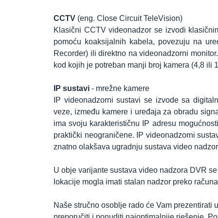
CCTV
(eng. Close Circuit TeleVision)
Klasični CCTV videonadzor se izvodi klasičn
pomoću koaksijalnih kabela, povezuju na uređa
Recorder) ili direktno na videonadzorni monito
kod kojih je potreban manji broj kamera (4,8 ili 1
IP sustavi
- mrežne kamere
IP videonadzorni sustavi se izvode sa digit
veze, između kamere i uređaja za obradu sig
ima svoju karakterističnu IP adresu mogućnost
praktički neograničene. IP videonadzorni sustavi
znatno olakšava ugradnju sustava video nadzora
U obje varijante sustava video nadzora DVR se m
lokacije mogla imati stalan nadzor preko računa
Naše stručno osoblje rado će Vam prezentirati
preporučiti i ponuditi najoptimalnije rješenje.