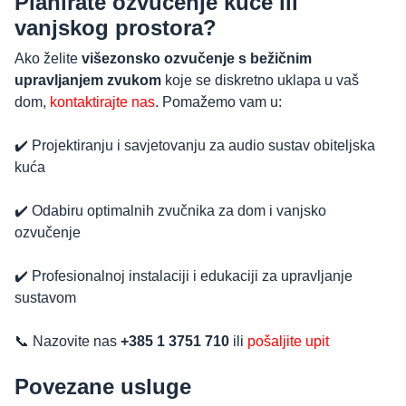
Planirate ozvučenje kuće ili
vanjskog prostora?
Ako želite
višezonsko ozvučenje s bežičnim
upravljanjem zvukom
koje se diskretno uklapa u vaš
dom,
kontaktirajte nas
. Pomažemo vam u:
✔️ Projektiranju i savjetovanju za audio sustav obiteljska
kuća
✔️ Odabiru optimalnih zvučnika za dom i vanjsko
ozvučenje
✔️ Profesionalnoj instalaciji i edukaciji za upravljanje
sustavom
📞 Nazovite nas
+385 1 3751 710
ili
pošaljite upit
Povezane usluge