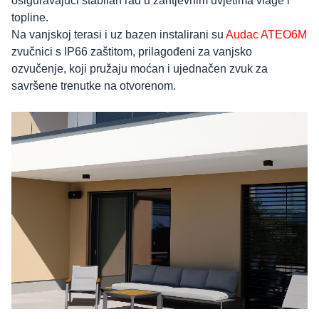
osiguravajući stabilan rad u zahtjevnim uvjetima vlage i
topline.
Na vanjskoj terasi i uz bazen instalirani su
Audac ATEO6M
zvučnici s IP66 zaštitom, prilagođeni za vanjsko
ozvučenje, koji pružaju moćan i ujednačen zvuk za
savršene trenutke na otvorenom.