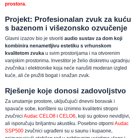
prostora.
Projekt: Profesionalan zvuk za kuću
s bazenom i višezonsko ozvučenje
Glavni izazov bio je stvoriti
audio sustav za dom koji
kombinira nenametljivu estetiku s vrhunskom
kvalitetom zvuka
u svim prostorijama i na otvorenim
vanjskim prostorima. Investitor je želio diskretnu ugradnju
zvučnika i elektronike koja neće narušiti moderan izgled
kuće, ali će pružiti bogat i snažan zvuk.
Rješenje koje donosi zadovoljstvo
Za unutarnje prostore, uključujući dnevni boravak i
spavaće sobe, korišteni su iznimno kvalitetni stropni
zvučnici
Audac CELO8
i
CELO6
, koji su gotovo nevidljivi,
ali isporučuju briljantnu akustiku. Posebno otporni
Audac
SSP500
zvučnici ugrađeni su u saunu i kupaone,