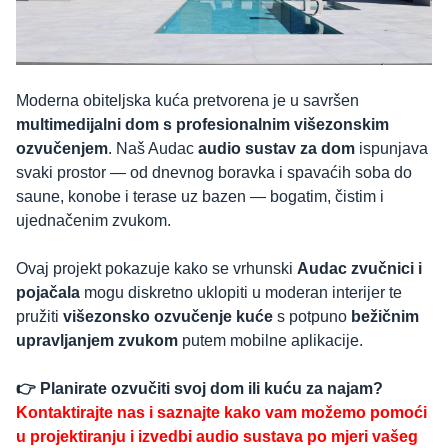
Moderna obiteljska kuća pretvorena je u savršen
multimedijalni dom s profesionalnim višezonskim
ozvučenjem
. Naš Audac
audio sustav za dom
ispunjava
svaki prostor — od dnevnog boravka i spavaćih soba do
saune, konobe i terase uz bazen — bogatim, čistim i
ujednačenim zvukom.
Ovaj projekt pokazuje kako se vrhunski
Audac zvučnici i
pojačala
mogu diskretno uklopiti u moderan interijer te
pružiti
višezonsko ozvučenje kuće
s potpuno
bežičnim
upravljanjem zvukom
putem mobilne aplikacije.
👉 Planirate ozvučiti svoj dom ili kuću za najam?
Kontaktirajte nas i saznajte kako vam možemo pomoći
u projektiranju i izvedbi audio sustava po mjeri vašeg