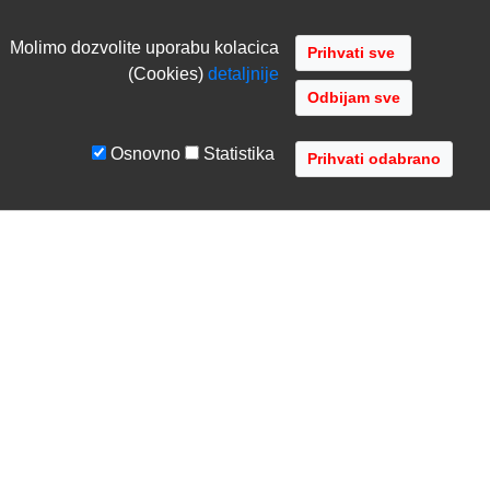
Molimo dozvolite uporabu kolacica
(Cookies)
detaljnije
Odbijam sve
Osnovno
Statistika
UVJETI I UPUTE
TVRTKA
Uvjeti poslovanja
O nama
Zaštita podataka
Kontaktirajte nas
Servis i jamstvo
Gdje se nalazimo
FAQ - česta pitanja
Distribucije
AVR d.o.o.
- Audio Video Rješenja