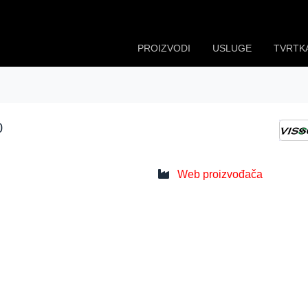
PROIZVODI
USLUGE
TVRTK
0
Web proizvođača