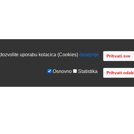
dozvolite uporabu kolacica (Cookies)
detaljnije
Osnovno
Statistika
GE
TVRTKA
tiranje sustava
O nama
ka podrška
Kontaktirajte nas
acija opreme
Gdje se nalazimo