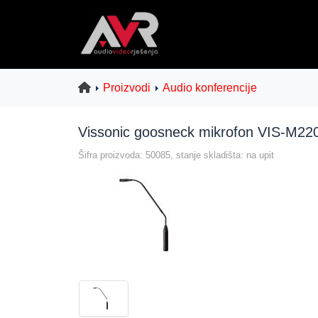
Proizvodi
Audio konferencije
Vissonic goosneck mikrofon VIS-M22
Šifra proizvoda: 50085, stanje skladišta: na upit