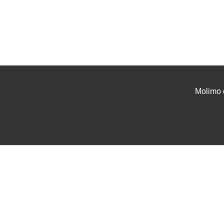
Molimo 
UVJETI I UPUTE
USLU
Uvjeti poslovanja
Projek
Zaštita podataka
Tehnič
Servis i jamstvo
Instal