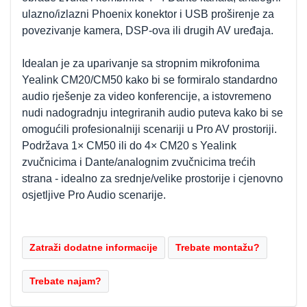
ulazno/izlazni Phoenix konektor i USB proširenje za
povezivanje kamera, DSP-ova ili drugih AV uređaja.
Idealan je za uparivanje sa stropnim mikrofonima
Yealink CM20/CM50 kako bi se formiralo standardno
audio rješenje za video konferencije, a istovremeno
nudi nadogradnju integriranih audio puteva kako bi se
omogućili profesionalniji scenariji u Pro AV prostoriji.
Podržava 1× CM50 ili do 4× CM20 s Yealink
zvučnicima i Dante/analognim zvučnicima trećih
strana - idealno za srednje/velike prostorije i cjenovno
osjetljive Pro Audio scenarije.