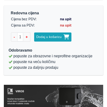
Redovna cijena
Cijena bez PDV:
na upit
Cijena sa PDV:
na upit
-
+
Dodaj u košaricu
Odobravamo
popuste za obrazovne i neprofitne organizacije
popuste na veću koliĉinu
popuste za daljnju prodaju