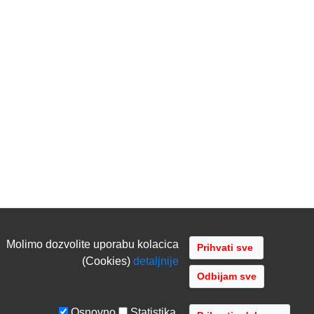
Molimo dozvolite uporabu kolacica
(Cookies)
detaljnije
Odbijam sve
Osnovno
Statistika