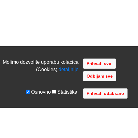
Molimo dozvolite uporabu kolacica
(Cookies)
detaljnije
Odbijam sve
Osnovno
Statistika
UVJETI I UPUTE
TVRTKA
Uvjeti poslovanja
O nama