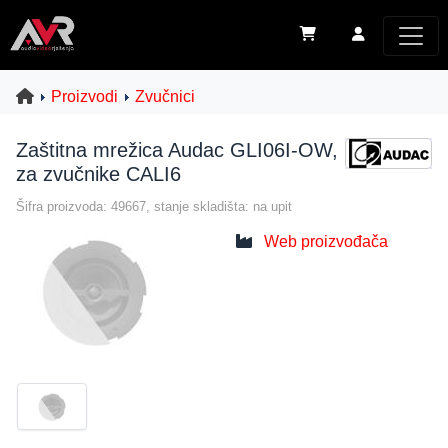
Proizvodi
Zvučnici
Zaštitna mrežica Audac GLI06I-OW,
za zvučnike CALI6
Šifra proizvoda: 49667, stanje skladišta: na upit
Web proizvođača