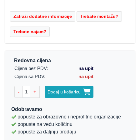
Redovna cijena
Cijena bez PDV:
na upit
Cijena sa PDV:
na upit
-
+
Dodaj u košaricu
Odobravamo
popuste za obrazovne i neprofitne organizacije
popuste na veću koliĉinu
popuste za daljnju prodaju