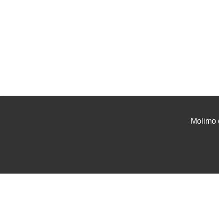
Molimo 
UVJETI I UPUTE
USLU