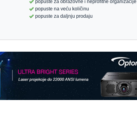
popuste za obrazovne i neprofitne organizacije
popuste na veću koliĉinu
popuste za daljnju prodaju