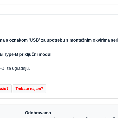
a
ma s oznakom 'USB' za upotrebu s montažnim okvirima seri
SB Type-B priključni modul
B, za ugradnju.
Odobravamo