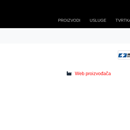
PROIZVODI
USLUGE
TVRTK
Web proizvođača