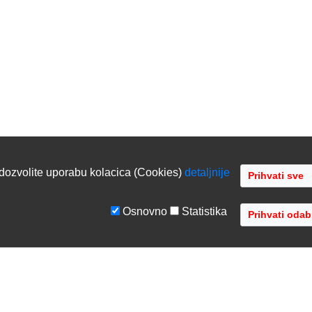
dozvolite uporabu kolacica (Cookies)
detaljnije
Osnovno
Statistika
GE
TVRTKA