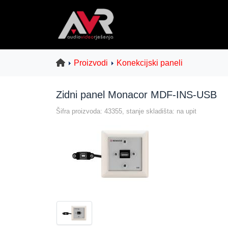
Proizvodi
Konekcijski paneli
Zidni panel Monacor MDF-INS-USB
Šifra proizvoda: 43355, stanje skladišta: na upit