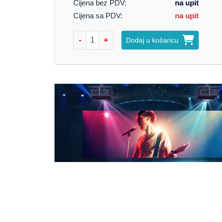
Cijena bez PDV:
na upit
Cijena sa PDV:
na upit
-
+
Dodaj u košaricu