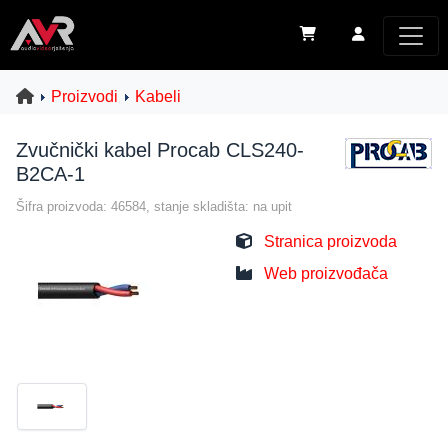
Proizvodi
Kabeli
Zvučnički kabel Procab CLS240-
B2CA-1
Šifra proizvoda: 46584, stanje skladišta: na upit
Stranica proizvoda
Web proizvođača