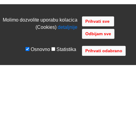
Molimo dozvolite uporabu kolacica
(Cookies)
detaljnije
Odbijam sve
Osnovno
Statistika
UVJETI I UPUTE
TVRTKA
Uvjeti poslovanja
O nama
Zaštita podataka
Kontaktirajte nas
Servis i jamstvo
Gdje se nalazimo
FAQ - česta pitanja
Distribucije