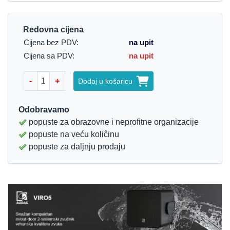
Redovna cijena
Cijena bez PDV:
na upit
Cijena sa PDV:
na upit
-
+
Dodaj u košaricu
Odobravamo
popuste za obrazovne i neprofitne organizacije
popuste na veću koliĉinu
popuste za daljnju prodaju