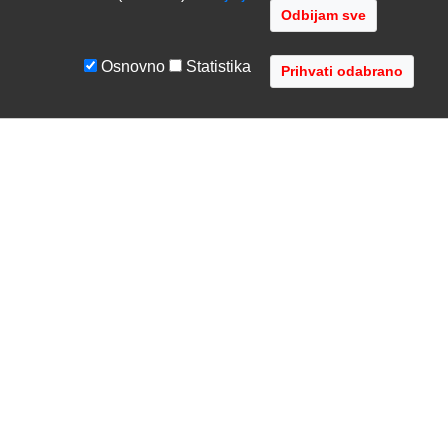
Odbijam sve
Osnovno
Statistika
UVJETI I UPUTE
TVRTKA
Uvjeti poslovanja
O nama
Zaštita podataka
Kontaktirajte nas
Servis i jamstvo
Gdje se nalazimo
FAQ - česta pitanja
Distribucije
AVR d.o.o.
- Audio Video Rješenja
Radnička cesta 1a, 10000 Zagreb, Hrvatska
Registar MBS: 080447919 / VAT: HR79612787745
Telefon: +385 1 3751 710 (8:30-16:30, pon-pet)