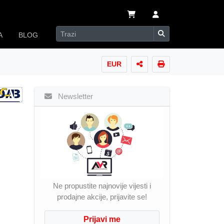
A
BLOG
EUR
Newsletter
Ne propustite najnovije vijesti i
prodajne akcije, prijavite se!
Prijavi me