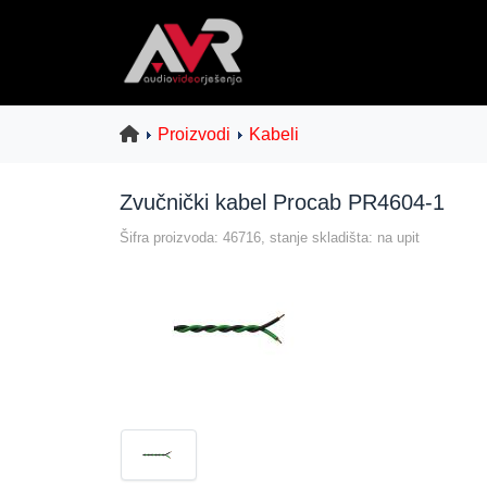
Proizvodi
Kabeli
Zvučnički kabel Procab PR4604-1
Šifra proizvoda: 46716, stanje skladišta: na upit