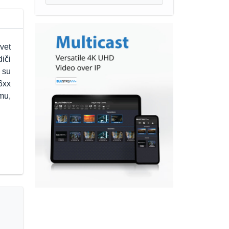
vet
diči
 su
6xx
mu,