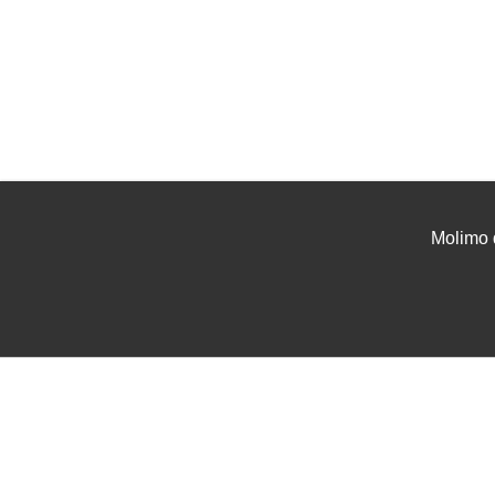
Molimo 
UVJETI I UPUTE
USLU
Uvjeti poslovanja
Projek
Zaštita podataka
Tehnič