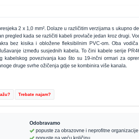
resjeka 2 x 1,0 mm². Dolaze u različitim verzijama s ukupno de
n pregled kada se različiti kabeli provlače jedan kroz drugi. Vo
 bakra bez kisika i obložene fleksibilnim PVC-om. Oba vodiča
lušavanje između susjednih kabela. To čini kabele serije PR4
og kabelskog povezivanja kao što su 19-inčni ormari za opre
 mnoge druge svrhe ožičenja gdje se kombinira više kanala.
Odobravamo
popuste za obrazovne i neprofitne organizacije
popuste na veću koliĉinu