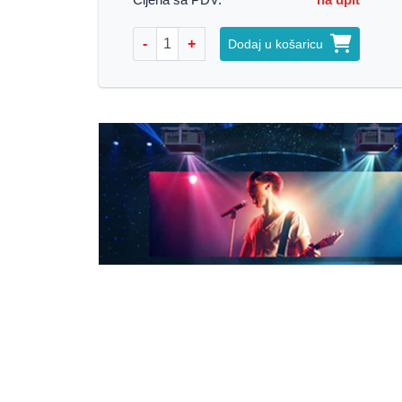
Cijena sa PDV:
na upit
-
+
Dodaj u košaricu