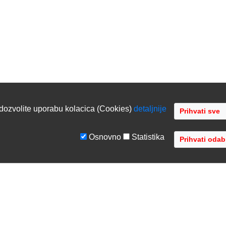
dozvolite uporabu kolacica (Cookies)
detaljnije
Osnovno
Statistika
GE
TVRTKA
tiranje sustava
O nama
ka podrška
Kontaktirajte nas