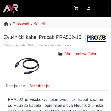
Proizvodi
Kabeli
Zvučnički kabel Procab PRA502-15
Šifra proizvoda: 46965, stanje skladišta: na upit
Web proizvođača
Detaljni opis
Specifikacije
PRA502 je visokokvalitetan zvučnički kabel izrađen
od PLS225 kabela i opremljen s dva Neutrik 2-pinska