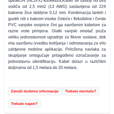
speakON (NL2FX) konektora.Kabel se sastoji od dva
vodiča od 2,5 mm2 (13 AWG) sastavljena od 224
bakrene žice debljine 0,12 mm. Kombinacija tankih i
gustih niti s bakrom visoke čistoće i fleksibilne i čvrste
PVC vanjske ovojnice čini ga savršenim kabelom za
razne vrste primjena. Glatki vanjski omotač pruža
veliku jednostavnost ugradnje za fiksne sustave, dok
ima savršenu izvedbu kotrljanja i odmotavanja za vrlo
zahtjevne mobilne aplikacije. Priložena navlaka za
skupljanje omogućuje prilagođeno označavanje za
jednostavnu identifikaciju. Kabel dolazi u različitim
duljinama od 1,5 metara do 20 metara.