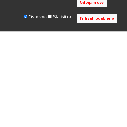
Odbijam sve
Osnovno
Statistika
UVJETI I UPUTE
TVRTKA
Uvjeti poslovanja
O nama
Zaštita podataka
Kontaktirajte nas
Servis i jamstvo
Gdje se nalazimo
FAQ - česta pitanja
Distribucije
AVR d.o.o.
- Audio Video Rješenja
Radnička cesta 1a, 10000 Zagreb, Hrvatska
Registar MBS: 080447919 / VAT: HR79612787745
Telefon: +385 1 3751 710 (8:30-16:30, pon-pet)