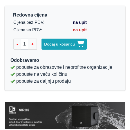
Redovna cijena
Cijena bez PDV:
na upit
Cijena sa PDV:
na upit
-
+
Dodaj u košaricu
Odobravamo
popuste za obrazovne i neprofitne organizacije
popuste na veću koliĉinu
popuste za daljnju prodaju