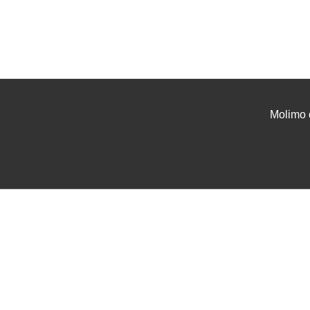
Molimo 
UVJETI I UPUTE
USLU
Uvjeti poslovanja
Projek
Zaštita podataka
Tehnič
Servis i jamstvo
Instal
FAQ - česta pitanja
Najam