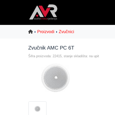
Proizvodi
Zvučnici
Zvučnik AMC PC 6T
Šifra proizvoda: 22415, stanje skladišta: na upit