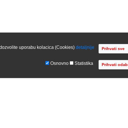
dozvolite uporabu kolacica (Cookies)
detaljnije
Osnovno
Statistika
GE
TVRTKA
tiranje sustava
O nama
ka podrška
Kontaktirajte nas
acija opreme
Gdje se nalazimo
 opreme
Distribucije