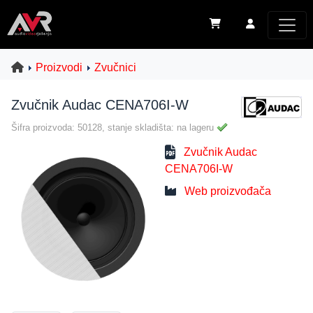
Proizvodi
Zvučnici
Zvučnik Audac CENA706I-W
Šifra proizvoda: 50128, stanje skladišta: na lageru
Zvučnik Audac
CENA706I-W
Web proizvođača