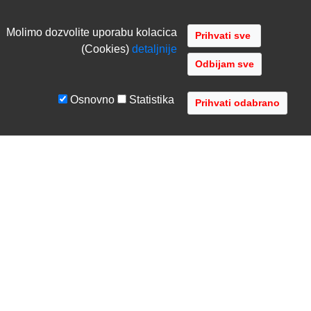
Molimo dozvolite uporabu kolacica
(Cookies)
detaljnije
Odbijam sve
Osnovno
Statistika
UVJETI I UPUTE
TVRTKA
Uvjeti poslovanja
O nama
Zaštita podataka
Kontaktirajte nas
Servis i jamstvo
Gdje se nalazimo
FAQ - česta pitanja
Distribucije