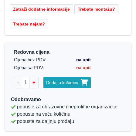
Redovna cijena
Cijena bez PDV:
na upit
Cijena sa PDV:
na upit
-
+
Dodaj u košaricu
Odobravamo
popuste za obrazovne i neprofitne organizacije
popuste na veću koliĉinu
popuste za daljnju prodaju