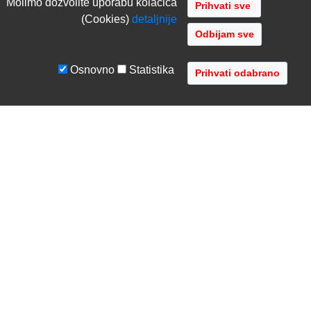
Molimo dozvolite uporabu kolacica
(Cookies)
detaljnije
Odbijam sve
Osnovno
Statistika
UVJETI I UPUTE
TVRTKA
Uvjeti poslovanja
O nama
Zaštita podataka
Kontaktirajte nas
Servis i jamstvo
Gdje se nalazimo
FAQ - česta pitanja
Distribucije
AVR d.o.o.
- Audio Video Rješenja
Radnička cesta 1a, 10000 Zagreb, Hrvatska