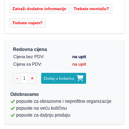
Redovna cijena
Cijena bez PDV:
na upit
Cijena sa PDV:
na upit
-
+
Dodaj u košaricu
Odobravamo
popuste za obrazovne i neprofitne organizacije
popuste na veću koliĉinu
popuste za daljnju prodaju