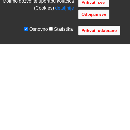
Molimo dozvolite uporabu kolacica
(Cookies)
detaljnije
Odbijam sve
Osnovno
Statistika
UVJETI I UPUTE
TVRTKA
Uvjeti poslovanja
O nama
Zaštita podataka
Kontaktirajte nas
Servis i jamstvo
Gdje se nalazimo
FAQ - česta pitanja
Distribucije
AVR d.o.o.
- Audio Video Rješenja
Radnička cesta 1a, 10000 Zagreb, Hrvatska