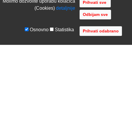
Molimo dozvolite uporabu kolacica
(Cookies)
detaljnije
Odbijam sve
Osnovno
Statistika
UVJETI I UPUTE
TVRTKA
Uvjeti poslovanja
O nama
Zaštita podataka
Kontaktirajte nas
Servis i jamstvo
Gdje se nalazimo
FAQ - česta pitanja
Distribucije
AVR d.o.o.
- Audio Video Rješenja
Radnička cesta 1a, 10000 Zagreb, Hrvatska