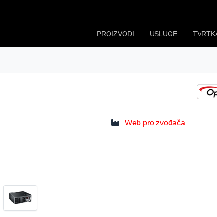
PROIZVODI
USLUGE
TVRTK
Web proizvođača