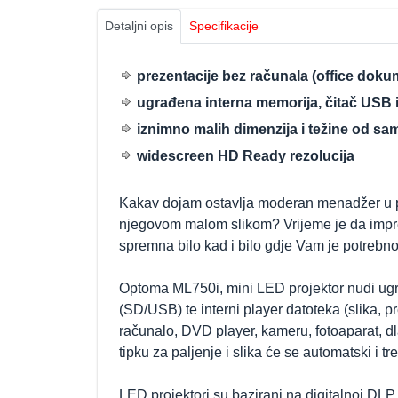
Detaljni opis
Specifikacije
prezentacije bez računala (office dokum
ugrađena interna memorija, čitač USB i
iznimno malih dimenzija i težine od s
widescreen HD Ready rezolucija
Kakav dojam ostavlja moderan menadžer u po
njegovom malom slikom? Vrijeme je da impres
spremna bilo kad i bilo gdje Vam je potrebno 
Optoma ML750i, mini LED projektor nudi ug
(SD/USB) te interni player datoteka (slika, pr
računalo, DVD player, kameru, fotoaparat, dl
tipku za paljenje i slika će se automatski i tre
LED projektori su bazirani na digitalnoj DLP 