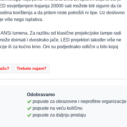
ED osvjetljenjem trajanja 20000 sati možete biti sigurni da će
 godina korištenja a da pritom niste potrošili ni lipe. Uz doslovno
e više nego isplativa.
 ANSi lumena. Za razliku od klasične projekcijske lampe radi
može doimati i dvostruko jače. LED projektori također više ne
je ili za kućno kino. Oni su podjednako odlični u bilo kojoj
Odobravamo
popuste za obrazovne i neprofitne organizacije
popuste na veću koliĉinu
popuste za daljnju prodaju