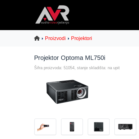
Proizvodi
Projektori
Projektor Optoma ML750i
Šifra proizvoda: 51054, stanje skladišta: na upit