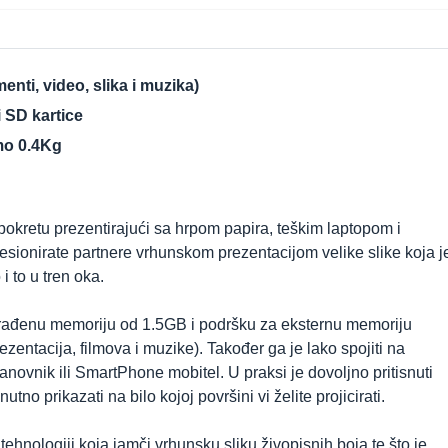
enti, video, slika i muzika)
 SD kartice
amo 0.4Kg
kretu prezentirajući sa hrpom papira, teškim laptopom i
ionirate partnere vrhunskom prezentacijom velike slike koja j
i to u tren oka.
rađenu memoriju od 1.5GB i podršku za eksternu memoriju
ezentacija, filmova i muzike). Također ga je lako spojiti na
anovnik ili SmartPhone mobitel. U praksi je dovoljno pritisnuti
nutno prikazati na bilo kojoj površini vi želite projicirati.
tehnologiji koja jamči vrhunsku sliku živopisnih boja te što je