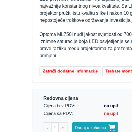
najvažnije konstantnog nivoa kvalitete. Sa L
projektor pružiti istu kvalitu slike i nakon 10
nepostojeće troškove održavanja investicija j
Optoma ML750i nudi jakost svjetlosti od 700
iznimne saturacije boja LED osvjetljenje se 
prave razliku među projektorima za prezentaci
primjeni.
Redovna cijena
Cijena bez PDV:
na upit
Cijena sa PDV:
na upit
-
+
Dodaj u košaricu