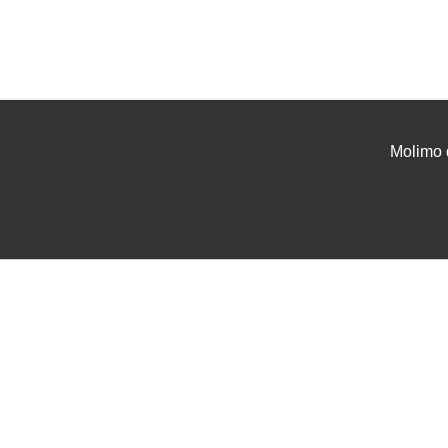
Molimo 
UVJETI I UPUTE
USLU
Uvjeti poslovanja
Projek
Zaštita podataka
Tehnič
Servis i jamstvo
Instal
FAQ - česta pitanja
Najam