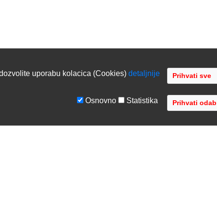
dozvolite uporabu kolacica (Cookies)
detaljnije
Osnovno
Statistika
GE
TVRTKA
tiranje sustava
O nama
ka podrška
Kontaktirajte nas
acija opreme
Gdje se nalazimo
 opreme
Distribucije