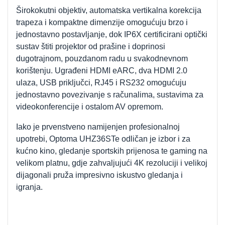
Širokokutni objektiv, automatska vertikalna korekcija
trapeza i kompaktne dimenzije omogućuju brzo i
jednostavno postavljanje, dok IP6X certificirani optički
sustav štiti projektor od prašine i doprinosi
dugotrajnom, pouzdanom radu u svakodnevnom
korištenju. Ugrađeni HDMI eARC, dva HDMI 2.0
ulaza, USB priključci, RJ45 i RS232 omogućuju
jednostavno povezivanje s računalima, sustavima za
videokonferencije i ostalom AV opremom.
Iako je prvenstveno namijenjen profesionalnoj
upotrebi, Optoma UHZ36STe odličan je izbor i za
kućno kino, gledanje sportskih prijenosa te gaming na
velikom platnu, gdje zahvaljujući 4K rezoluciji i velikoj
dijagonali pruža impresivno iskustvo gledanja i
igranja.