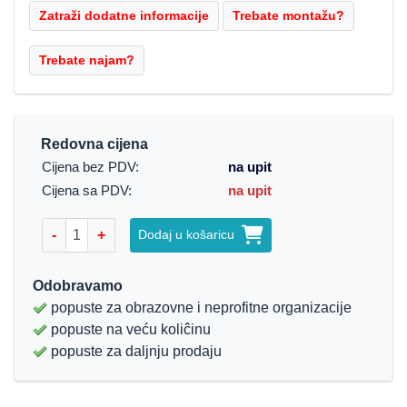
Redovna cijena
Cijena bez PDV:
na upit
Cijena sa PDV:
na upit
-
+
Dodaj u košaricu
Odobravamo
popuste za obrazovne i neprofitne organizacije
popuste na veću koliĉinu
popuste za daljnju prodaju