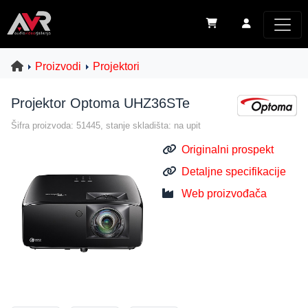
Proizvodi
Projektori
Projektor Optoma UHZ36STe
Šifra proizvoda: 51445, stanje skladišta: na upit
Originalni prospekt
Detaljne specifikacije
Web proizvođača