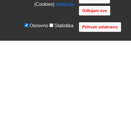
(Cookies)
detaljnije
Odbijam sve
Osnovno
Statistika
UVJETI I UPUTE
TVRTKA
Uvjeti poslovanja
O nama
Zaštita podataka
Kontaktirajte nas
Servis i jamstvo
Gdje se nalazimo
FAQ - česta pitanja
Distribucije
AVR d.o.o.
- Audio Video Rješenja
Radnička cesta 1a, 10000 Zagreb, Hrvatska
Registar MBS: 080447919 / VAT: HR79612787745