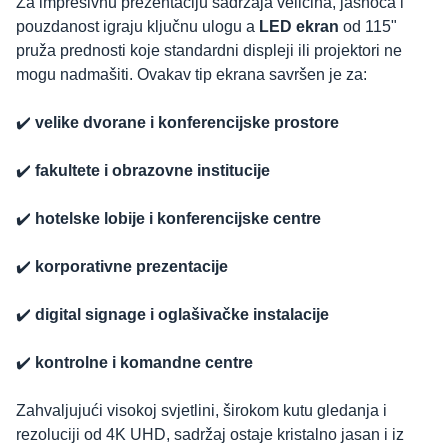
Za impresivnu prezentaciju sadržaja veličina, jasnoća i
pouzdanost igraju ključnu ulogu a
LED ekran
od 115"
pruža prednosti koje standardni displeji ili projektori ne
mogu nadmašiti. Ovakav tip ekrana savršen je za:
✔️
velike dvorane i konferencijske prostore
✔️
fakultete i obrazovne institucije
✔️
hotelske lobije i konferencijske centre
✔️
korporativne prezentacije
✔️
digital signage i oglašivačke instalacije
✔️
kontrolne i komandne centre
Zahvaljujući visokoj svjetlini, širokom kutu gledanja i
rezoluciji od 4K UHD, sadržaj ostaje kristalno jasan i iz