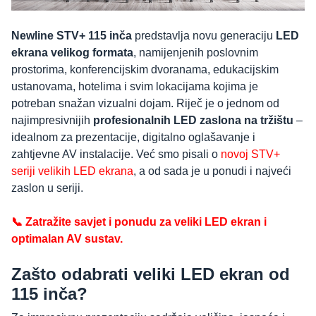
Newline STV+ 115 inča
predstavlja novu generaciju
LED
ekrana velikog formata
, namijenjenih poslovnim
prostorima, konferencijskim dvoranama, edukacijskim
ustanovama, hotelima i svim lokacijama kojima je
potreban snažan vizualni dojam. Riječ je o jednom od
najimpresivnijih
profesionalnih LED zaslona na tržištu
–
idealnom za prezentacije, digitalno oglašavanje i
zahtjevne AV instalacije. Već smo pisali o
novoj STV+
seriji velikih LED ekrana
, a od sada je u ponudi i najveći
zaslon u seriji.
📞 Zatražite savjet i ponudu za veliki LED ekran i
optimalan AV sustav.
Zašto odabrati veliki LED ekran od
115 inča?