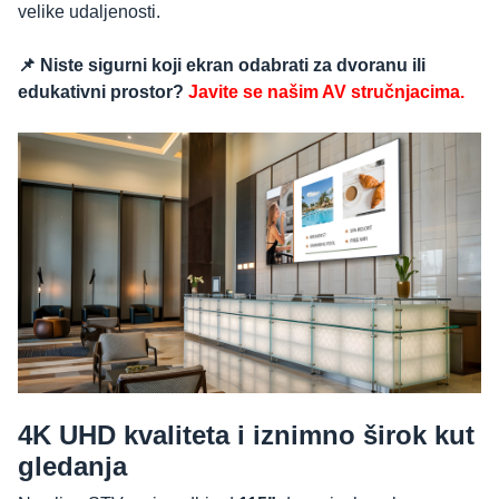
velike udaljenosti.
📌 Niste sigurni koji ekran odabrati za dvoranu ili
edukativni prostor?
Javite se našim AV stručnjacima.
4K UHD kvaliteta i iznimno širok kut
gledanja