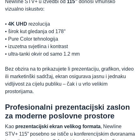
Newline STV+ u izvedbi od
115”
donosi vrhunsko
vizualno iskustvo:
•
4K UHD
rezolucija
• širok kut gledanja od 178°
• Pure Color tehnologija
• izuzetna svjetlina i kontrast
• ultra-tanki okvir od samo 1.2 mm
Bez obzira na to prikazujete li prezentaciju, grafikon, video
ili marketinški sadržaj, ekran osigurava jasnu i jednaku
vidljivost za cijelu publiku – čak i u vrlo velikim
prostorijama.
Profesionalni prezentacijski zaslon
za moderne poslovne prostore
Kao
prezentacijski ekran velikog formata
, Newline
STV+ 115” posebno se ističe u konferencijskim dvoranama