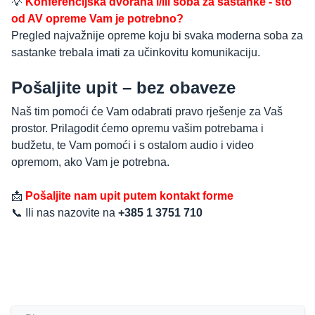
💡
Konferencijska dvorana i/ili soba za sastanke - što
od AV opreme Vam je potrebno?
Pregled najvažnije opreme koju bi svaka moderna soba za
sastanke trebala imati za učinkovitu komunikaciju.
Pošaljite upit – bez obaveze
Naš tim pomoći će Vam odabrati pravo rješenje za Vaš
prostor. Prilagodit ćemo opremu vašim potrebama i
budžetu, te Vam pomoći i s ostalom audio i video
opremom, ako Vam je potrebna.
📩
Pošaljite nam upit putem kontakt forme
📞 Ili nas nazovite na
+385 1 3751 710