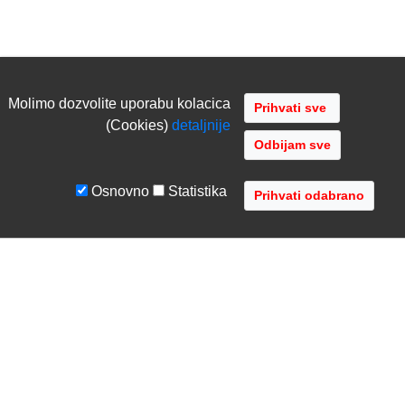
Molimo dozvolite uporabu kolacica
(Cookies)
detaljnije
Odbijam sve
Osnovno
Statistika
UVJETI I UPUTE
TVRTKA
Uvjeti poslovanja
O nama
Zaštita podataka
Kontaktirajte nas
Servis i jamstvo
Gdje se nalazimo
FAQ - česta pitanja
Distribucije