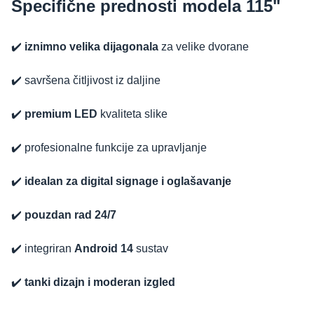
Specifične prednosti modela 115"
✔️
iznimno velika dijagonala
za velike dvorane
✔️ savršena čitljivost iz daljine
✔️
premium LED
kvaliteta slike
✔️ profesionalne funkcije za upravljanje
✔️
idealan za digital signage i oglašavanje
✔️
pouzdan rad 24/7
✔️ integriran
Android 14
sustav
✔️
tanki dizajn i moderan izgled