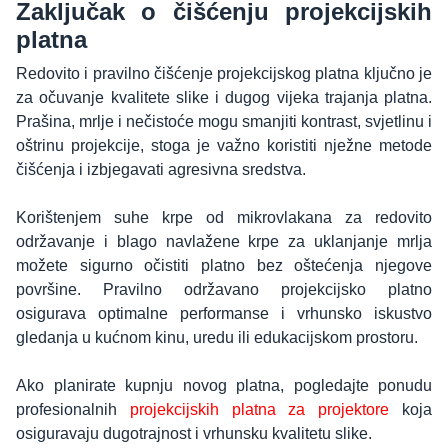
Zaključak o čišćenju projekcijskih
platna
Redovito i pravilno čišćenje projekcijskog platna ključno je
za očuvanje kvalitete slike i dugog vijeka trajanja platna.
Prašina, mrlje i nečistoće mogu smanjiti kontrast, svjetlinu i
oštrinu projekcije, stoga je važno koristiti nježne metode
čišćenja i izbjegavati agresivna sredstva.
Korištenjem suhe krpe od mikrovlakana za redovito
održavanje i blago navlažene krpe za uklanjanje mrlja
možete sigurno očistiti platno bez oštećenja njegove
površine. Pravilno održavano projekcijsko platno
osigurava optimalne performanse i vrhunsko iskustvo
gledanja u kućnom kinu, uredu ili edukacijskom prostoru.
Ako planirate kupnju novog platna, pogledajte ponudu
profesionalnih
projekcijskih platna za projektore
koja
osiguravaju dugotrajnost i vrhunsku kvalitetu slike.