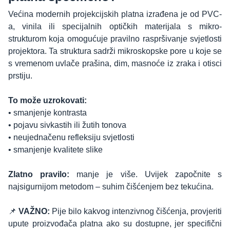
Većina modernih projekcijskih platna izrađena je od PVC-
a, vinila ili specijalnih optičkih materijala s mikro-
strukturom koja omogućuje pravilno raspršivanje svjetlosti
projektora. Ta struktura sadrži mikroskopske pore u koje se
s vremenom uvlače prašina, dim, masnoće iz zraka i otisci
prstiju.
To može uzrokovati:
• smanjenje kontrasta
• pojavu sivkastih ili žutih tonova
• neujednačenu refleksiju svjetlosti
• smanjenje kvalitete slike
Zlatno pravilo:
manje je više. Uvijek započnite s
najsigurnijom metodom – suhim čišćenjem bez tekućina.
📌
VAŽNO:
Pije bilo kakvog intenzivnog čišćenja, provjeriti
upute proizvođača platna ako su dostupne, jer specifični