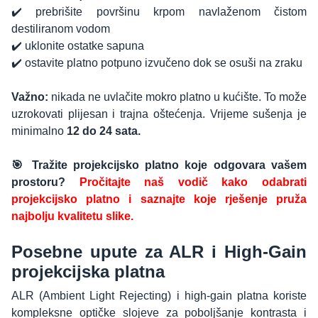
✔️ prebrišite površinu krpom navlaženom čistom
destiliranom vodom
✔️ uklonite ostatke sapuna
✔️ ostavite platno potpuno izvučeno dok se osuši na zraku
Važno:
nikada ne uvlačite mokro platno u kućište. To može
uzrokovati plijesan i trajna oštećenja. Vrijeme sušenja je
minimalno
12 do 24 sata.
🎯 Tražite projekcijsko platno koje odgovara vašem
prostoru?
Pročitajte naš vodič kako odabrati
projekcijsko platno i saznajte koje rješenje pruža
najbolju kvalitetu slike.
Posebne upute za ALR i High-Gain
projekcijska platna
ALR (Ambient Light Rejecting) i high-gain platna koriste
kompleksne optičke slojeve za poboljšanje kontrasta i