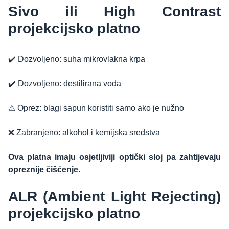
Sivo ili High Contrast
projekcijsko platno
✔️ Dozvoljeno: suha mikrovlakna krpa
✔️ Dozvoljeno: destilirana voda
⚠ Oprez: blagi sapun koristiti samo ako je nužno
❌ Zabranjeno: alkohol i kemijska sredstva
Ova platna imaju osjetljiviji optički sloj pa zahtijevaju
opreznije čišćenje.
ALR (Ambient Light Rejecting)
projekcijsko platno