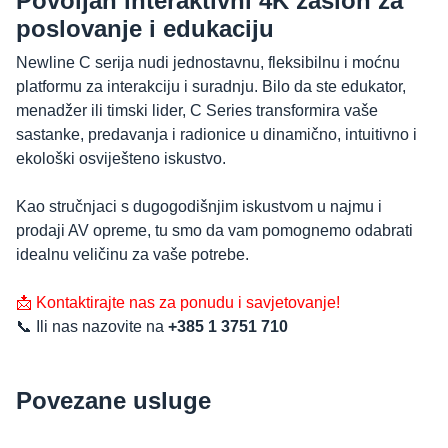
Povoljan interaktivni 4K zaslon za
poslovanje i edukaciju
Newline C serija nudi jednostavnu, fleksibilnu i moćnu
platformu za interakciju i suradnju. Bilo da ste edukator,
menadžer ili timski lider, C Series transformira vaše
sastanke, predavanja i radionice u dinamično, intuitivno i
ekološki osviješteno iskustvo.
Kao stručnjaci s dugogodišnjim iskustvom u najmu i
prodaji AV opreme, tu smo da vam pomognemo odabrati
idealnu veličinu za vaše potrebe.
📩 Kontaktirajte nas za ponudu i savjetovanje!
📞 Ili nas nazovite na
+385 1 3751 710
Povezane usluge