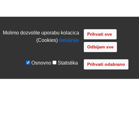
Molimo dozvolite uporabu kolacica
(Cookies)
detaljnije
Odbijam sve
Osnovno
Statistika
UVJETI I UPUTE
TVRTKA
Uvjeti poslovanja
O nama
Zaštita podataka
Kontaktirajte nas
Servis i jamstvo
Gdje se nalazimo
FAQ - česta pitanja
Distribucije