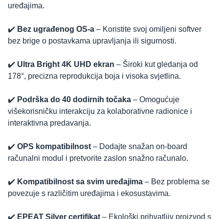
uređajima.
✔️
Bez ugrađenog OS-a
– Koristite svoj omiljeni softver
bez brige o postavkama upravljanja ili sigurnosti.
✔️
Ultra Bright 4K UHD ekran
– Široki kut gledanja od
178°, precizna reprodukcija boja i visoka svjetlina.
✔️
Podrška do 40 dodirnih točaka
– Omogućuje
višekorisničku interakciju za kolaborativne radionice i
interaktivna predavanja.
✔️
OPS kompatibilnost
– Dodajte snažan on-board
računalni modul i pretvorite zaslon snažno računalo.
✔️
Kompatibilnost sa svim uređajima
– Bez problema se
povezuje s različitim uređajima i ekosustavima.
✔️
EPEAT Silver certifikat
– Ekološki prihvatljiv proizvod s