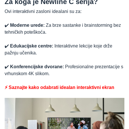
Za koga je Newline C serija?
Ovi interaktivni zasloni idealani su za:
✔️
Moderne urede:
Za brze sastanke i brainstorming bez
tehničkih poteškoća.
✔️
Edukacijske centre:
Interaktivne lekcije koje drže
pažnju učenika.
✔️
Konferencijske dvorane:
Profesionalne prezentacije s
vrhunskom 4K slikom.
⚡ Saznajte kako odabrati idealan interaktivni ekran