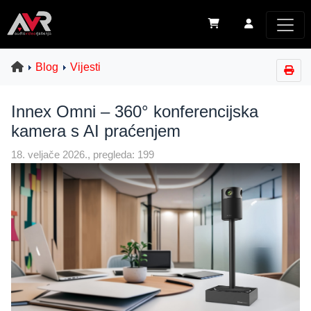
Blog
Vijesti
Innex Omni – 360° konferencijska
kamera s AI praćenjem
18. veljače 2026., pregleda: 199