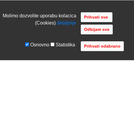
Molimo dozvolite uporabu kolacica
(Cookies)
detaljnije
Odbijam sve
Osnovno
Statistika
UVJETI I UPUTE
TVRTKA
Uvjeti poslovanja
O nama
Zaštita podataka
Kontaktirajte nas
Servis i jamstvo
Gdje se nalazimo
FAQ - česta pitanja
Distribucije