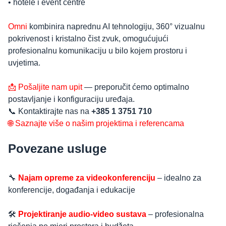
• hotele i event centre
Omni
kombinira naprednu AI tehnologiju, 360° vizualnu
pokrivenost i kristalno čist zvuk, omogućujući
profesionalnu komunikaciju u bilo kojem prostoru i
uvjetima.
📩 Pošaljite nam upit
— preporučit ćemo optimalno
postavljanje i konfiguraciju uređaja.
📞 Kontaktirajte nas na
+385 1 3751 710
🌐 Saznajte više o našim projektima i referencama
Povezane usluge
🔧
Najam opreme za videokonferenciju
– idealno za
konferencije, događanja i edukacije
🛠️
Projektiranje audio-video sustava
– profesionalna