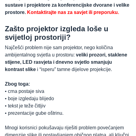
sustave i projektore za konferencijske dvorane i velike
prostore.
Kontaktirajte nas za savjet ili preporuku.
Zašto projektor izgleda loše u
svijetloj prostoriji?
Najčešći problem nije sam projektor, nego količina
ambijentalnog svjetla u prostoru:
veliki prozori, staklene
stijene, LED rasvjeta i dnevno svjetlo smanjuju
kontrast slike
i “isperu” tamne dijelove projekcije.
Zbog toga:
• crna postaje siva
• boje izgledaju blijedo
• tekst je teže čitljiv
• prezentacije gube oštrinu.
Mnogi korisnici pokušavaju riješiti problem povećanjem
dimenzije slike ili postavljanjem običnog platna, ali ključni