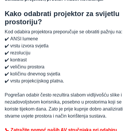
Kako odabrati projektor za svijetlu
prostoriju?
Kod odabira projektora preporučuje se obratiti pažnju na:
✔️ ANSI lumene
✔️ vrstu izvora svjetla
✔️ rezoluciju
✔️ kontrast
✔️ veličinu prostora
✔️ količinu dnevnog svjetla
✔️ vrstu projekcijskog platna.
Pogrešan odabir često rezultira slabom vidljivošću slike i
nezadovoljstvom korisnika, posebno u prostorima koji se
koriste tijekom dana. Zato je prije kupnje dobro analizirati
stvarne uvjete prostora i način korištenja sustava.
📞 Zatražite pomoć naših AV stručnjaka pri odabiru