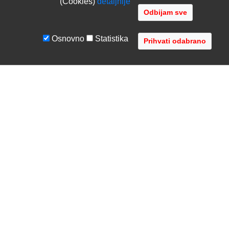
(Cookies)
detaljnije
Odbijam sve
Osnovno
Statistika
UVJETI I UPUTE
TVRTKA
Uvjeti poslovanja
O nama
Zaštita podataka
Kontaktirajte nas
Servis i jamstvo
Gdje se nalazimo
FAQ - česta pitanja
Distribucije
AVR d.o.o.
- Audio Video Rješenja
Radnička cesta 1a, 10000 Zagreb, Hrvatska
Registar MBS: 080447919 / VAT: HR79612787745
Telefon: +385 1 3751 710 (8:30-16:30, pon-pet)