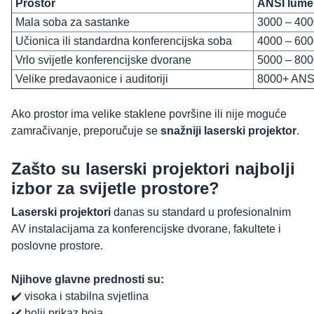
Prostor
ANSI lume
Mala soba za sastanke
3000 – 400
Učionica ili standardna konferencijska soba
4000 – 60
Vrlo svijetle konferencijske dvorane
5000 – 80
Velike predavaonice i auditoriji
8000+ ANS
Ako prostor ima velike staklene površine ili nije moguće
zamračivanje, preporučuje se
snažniji laserski projektor
.
Zašto su laserski projektori najbolji
izbor za svijetle prostore?
Laserski projektori
danas su standard u profesionalnim
AV instalacijama za konferencijske dvorane, fakultete i
poslovne prostore.
Njihove glavne prednosti su:
✔️ visoka i stabilna svjetlina
✔️ bolji prikaz boja