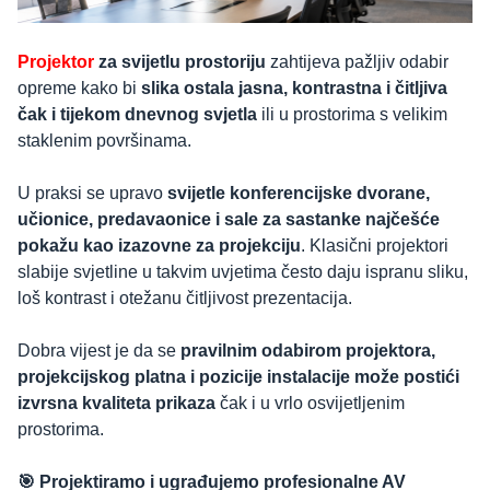
Projektor
za svijetlu prostoriju
zahtijeva pažljiv odabir
opreme kako bi
slika ostala jasna, kontrastna i čitljiva
čak i tijekom dnevnog svjetla
ili u prostorima s velikim
staklenim površinama.
U praksi se upravo
svijetle konferencijske dvorane,
učionice, predavaonice i sale za sastanke najčešće
pokažu kao izazovne za projekciju
. Klasični projektori
slabije svjetline u takvim uvjetima često daju ispranu sliku,
loš kontrast i otežanu čitljivost prezentacija.
Dobra vijest je da se
pravilnim odabirom projektora,
projekcijskog platna i pozicije instalacije može postići
izvrsna kvaliteta prikaza
čak i u vrlo osvijetljenim
prostorima.
🎯 Projektiramo i ugrađujemo profesionalne AV