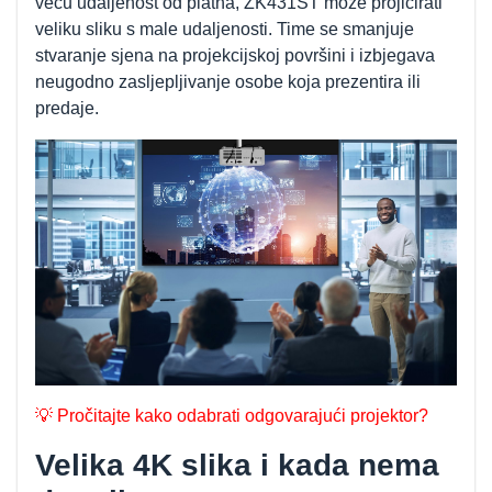
veću udaljenost od platna, ZK431ST može projicirati
veliku sliku s male udaljenosti. Time se smanjuje
stvaranje sjena na projekcijskoj površini i izbjegava
neugodno zasljepljivanje osobe koja prezentira ili
predaje.
💡 Pročitajte kako odabrati odgovarajući projektor?
Velika 4K slika i kada nema