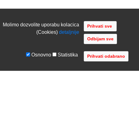
Molimo dozvolite uporabu kolacica
(Cookies)
detaljnije
Odbijam sve
Osnovno
Statistika
UVJETI I UPUTE
TVRTKA
Uvjeti poslovanja
O nama
Zaštita podataka
Kontaktirajte nas
Servis i jamstvo
Gdje se nalazimo
FAQ - česta pitanja
Distribucije