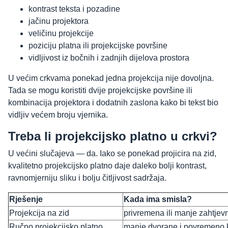
kontrast teksta i pozadine
jačinu projektora
veličinu projekcije
poziciju platna ili projekcijske površine
vidljivost iz bočnih i zadnjih dijelova prostora
U većim crkvama ponekad jedna projekcija nije dovoljna.
Tada se mogu koristiti dvije projekcijske površine ili
kombinacija projektora i dodatnih zaslona kako bi tekst bio
vidljiv većem broju vjernika.
Treba li projekcijsko platno u crkvi?
U većini slučajeva — da. Iako se ponekad projicira na zid,
kvalitetno projekcijsko platno daje daleko bolji kontrast,
ravnomjerniju sliku i bolju čitljivost sadržaja.
Rješenje
Kada ima smisla?
Projekcija na zid
privremena ili manje zahtjev
Ručno projekcijsko platno
manje dvorane i povremeno k